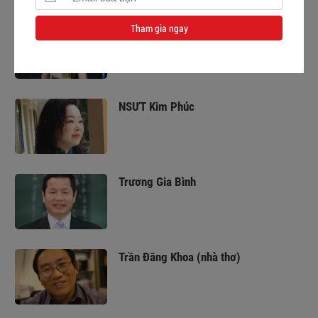
Tham gia ngay
Ca sĩ Như Ngọc Sao Mai
NSƯT Kim Phúc
Trương Gia Bình
Trần Đăng Khoa (nhà thơ)