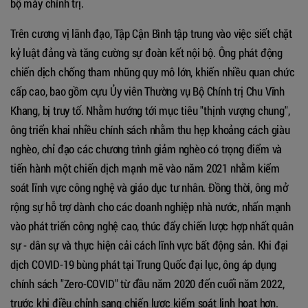
bộ máy chính trị.
Trên cương vị lãnh đạo, Tập Cận Bình tập trung vào việc siết chặt
kỷ luật đảng và tăng cường sự đoàn kết nội bộ. Ông phát động
chiến dịch chống tham nhũng quy mô lớn, khiến nhiều quan chức
cấp cao, bao gồm cựu Ủy viên Thường vụ Bộ Chính trị Chu Vĩnh
Khang, bị truy tố. Nhằm hướng tới mục tiêu "thịnh vượng chung",
ông triển khai nhiều chính sách nhằm thu hẹp khoảng cách giàu
nghèo, chỉ đạo các chương trình giảm nghèo có trọng điểm và
tiến hành một chiến dịch mạnh mẽ vào năm 2021 nhằm kiểm
soát lĩnh vực công nghệ và giáo dục tư nhân. Đồng thời, ông mở
rộng sự hỗ trợ dành cho các doanh nghiệp nhà nước, nhấn mạnh
vào phát triển công nghệ cao, thúc đẩy chiến lược hợp nhất quân
sự - dân sự và thực hiện cải cách lĩnh vực bất động sản. Khi đại
dịch COVID-19 bùng phát tại Trung Quốc đại lục, ông áp dụng
chính sách "Zero-COVID" từ đầu năm 2020 đến cuối năm 2022,
trước khi điều chỉnh sang chiến lược kiểm soát linh hoạt hơn.