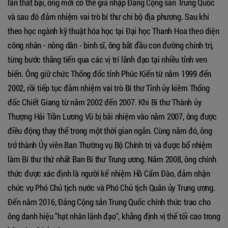
lần thất bại, ông mới có thể gia nhập Đảng Cộng sản Trung Quốc
và sau đó đảm nhiệm vai trò bí thư chi bộ địa phương. Sau khi
theo học ngành kỹ thuật hóa học tại Đại học Thanh Hoa theo diện
công nhân - nông dân - binh sĩ, ông bắt đầu con đường chính trị,
từng bước thăng tiến qua các vị trí lãnh đạo tại nhiều tỉnh ven
biển. Ông giữ chức Thống đốc tỉnh Phúc Kiến từ năm 1999 đến
2002, rồi tiếp tục đảm nhiệm vai trò Bí thư Tỉnh ủy kiêm Thống
đốc Chiết Giang từ năm 2002 đến 2007. Khi Bí thư Thành ủy
Thượng Hải Trần Lương Vũ bị bãi nhiệm vào năm 2007, ông được
điều động thay thế trong một thời gian ngắn. Cùng năm đó, ông
trở thành Ủy viên Ban Thường vụ Bộ Chính trị và được bổ nhiệm
làm Bí thư thứ nhất Ban Bí thư Trung ương. Năm 2008, ông chính
thức được xác định là người kế nhiệm Hồ Cẩm Đào, đảm nhận
chức vụ Phó Chủ tịch nước và Phó Chủ tịch Quân ủy Trung ương.
Đến năm 2016, Đảng Cộng sản Trung Quốc chính thức trao cho
ông danh hiệu "hạt nhân lãnh đạo", khẳng định vị thế tối cao trong