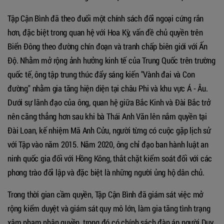
Tập Cận Bình đã theo đuổi một chính sách đối ngoại cứng rắn
hơn, đặc biệt trong quan hệ với Hoa Kỳ, vấn đề chủ quyền trên
Biển Đông theo đường chín đoạn và tranh chấp biên giới với Ấn
Độ. Nhằm mở rộng ảnh hưởng kinh tế của Trung Quốc trên trường
quốc tế, ông tập trung thúc đẩy sáng kiến "Vành đai và Con
đường" nhằm gia tăng hiện diện tại châu Phi và khu vực Á - Âu.
Dưới sự lãnh đạo của ông, quan hệ giữa Bắc Kinh và Đài Bắc trở
nên căng thẳng hơn sau khi bà Thái Anh Văn lên nắm quyền tại
Đài Loan, kế nhiệm Mã Anh Cửu, người từng có cuộc gặp lịch sử
với Tập vào năm 2015. Năm 2020, ông chỉ đạo ban hành luật an
ninh quốc gia đối với Hồng Kông, thắt chặt kiểm soát đối với các
phong trào đối lập và đặc biệt là những người ủng hộ dân chủ.
Trong thời gian cầm quyền, Tập Cận Bình đã giám sát việc mở
rộng kiểm duyệt và giám sát quy mô lớn, làm gia tăng tình trạng
xâm phạm nhân quyền, trong đó có chính sách đàn áp người Duy