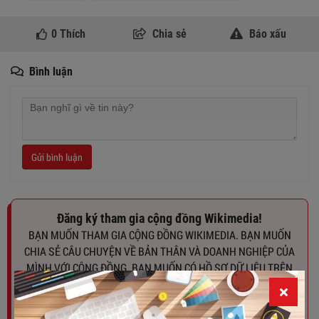
0
Thích
Chia sẻ
Báo xấu
Bình luận
Gửi bình luận
Đăng ký tham gia cộng đồng Wikimedia!
BẠN MUỐN THAM GIA CỘNG ĐỒNG WIKIMEDIA. BẠN MUỐN
CHIA SẺ CÂU CHUYỆN VỀ BẢN THÂN VÀ DOANH NGHIỆP CỦA
MÌNH VỚI CỘNG ĐỒNG. BẠN MUỐN CÓ HỒ SƠ DỮ LIỆU TRÊN
NỀN TẢNG SỐ CỦA WIKIMEDIA. HÃY ĐỂ LẠI EMAIL VÀ
WIKIMEDIA SẼ LIÊN HỆ LẠI VỚI BẠN. XIN CẢM ƠN !