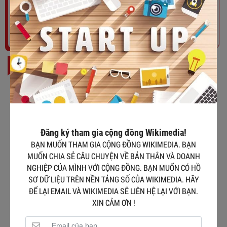
Tham gia ngay
BÀI ĐỌC NHIỀU
Nguyễn Hồng Sơn
Đăng ký tham gia cộng đồng Wikimedia!
Đào Anh Tuấn
BẠN MUỐN THAM GIA CỘNG ĐỒNG WIKIMEDIA. BẠN
MUỐN CHIA SẺ CÂU CHUYỆN VỀ BẢN THÂN VÀ DOANH
NGHIỆP CỦA MÌNH VỚI CỘNG ĐỒNG. BẠN MUỐN CÓ HỒ
SƠ DỮ LIỆU TRÊN NỀN TẢNG SỐ CỦA WIKIMEDIA. HÃY
ĐỂ LẠI EMAIL VÀ WIKIMEDIA SẼ LIÊN HỆ LẠI VỚI BẠN.
Nguyễn Phương Hằng
XIN CẢM ƠN !