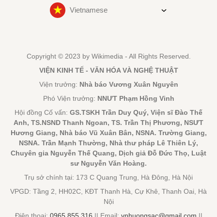
Vietnamese
Copyright © 2023 by Wikimedia - All Rights Reserved.
VIỆN KINH TẾ - VĂN HÓA VÀ NGHỆ THUẬT
Viện trưởng:
Nhà báo Vương Xuân Nguyên
Phó Viện trưởng:
NNƯT Phạm Hồng Vinh
Hội đồng Cố vấn:
GS.TSKH Trần Duy Quý, Viện sĩ Đào Thế
Anh, TS.NSND Thanh Ngoan, TS. Trần Thị Phương, NSƯT
Hương Giang, Nhà báo Vũ Xuân Bân, NSNA. Trường Giang,
NSNA. Trần Mạnh Thường, Nhà thư pháp Lê Thiên Lý,
Chuyên gia Nguyễn Thế Quang, Dịch giả Đỗ Đức Thọ, Luật
sư Nguyễn Văn Hoàng.
Trụ sở chính tại: 173 C Quang Trung, Hà Đông, Hà Nội
VPGD: Tầng 2, HH02C, KĐT Thanh Hà, Cự Khê, Thanh Oai, Hà
Nội
Điện thoại:
0965.855.316
|| Email:
vnhuongsac@gmail.com
||