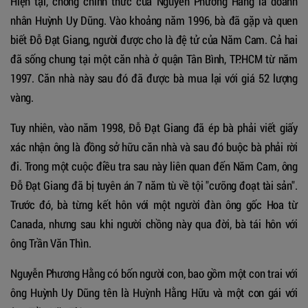
Hiện tại, chồng chính thức của Nguyễn Phương Hằng là doanh
nhân Huỳnh Uy Dũng. Vào khoảng năm 1996, bà đã gặp và quen
biết Đỗ Đạt Giang, người được cho là đệ tử của Năm Cam. Cả hai
đã sống chung tại một căn nhà ở quận Tân Bình, TP.HCM từ năm
1997. Căn nhà này sau đó đã được bà mua lại với giá 52 lượng
vàng.
Tuy nhiên, vào năm 1998, Đỗ Đạt Giang đã ép bà phải viết giấy
xác nhận ông là đồng sở hữu căn nhà và sau đó buộc bà phải rời
đi. Trong một cuộc điều tra sau này liên quan đến Năm Cam, ông
Đỗ Đạt Giang đã bị tuyên án 7 năm tù về tội "cưỡng đoạt tài sản".
Trước đó, bà từng kết hôn với một người đàn ông gốc Hoa từ
Canada, nhưng sau khi người chồng này qua đời, bà tái hôn với
ông Trần Văn Thìn.
Nguyễn Phương Hằng có bốn người con, bao gồm một con trai với
ông Huỳnh Uy Dũng tên là Huỳnh Hằng Hữu và một con gái với