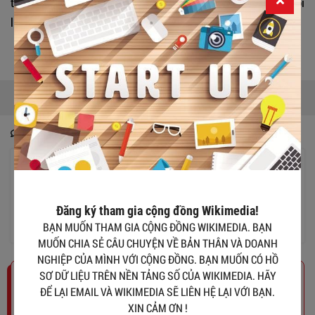
tiếp nhận hỗ trợ cho miền Bắc, đồng thời tạm dừng các buổi
livestream.
Nguyễn Phương Hằng
Nguyễn Thị Thanh Tuyền
1
Thích
Chia sẻ
Báo xấu
Bình luận
Đăng ký tham gia cộng đồng Wikimedia!
Gửi bình luận
BẠN MUỐN THAM GIA CỘNG ĐỒNG WIKIMEDIA. BẠN
MUỐN CHIA SẺ CÂU CHUYỆN VỀ BẢN THÂN VÀ DOANH
NGHIỆP CỦA MÌNH VỚI CỘNG ĐỒNG. BẠN MUỐN CÓ HỒ
SƠ DỮ LIỆU TRÊN NỀN TẢNG SỐ CỦA WIKIMEDIA. HÃY
Đăng ký tham gia cộng đồng Wikimedia!
ĐỂ LẠI EMAIL VÀ WIKIMEDIA SẼ LIÊN HỆ LẠI VỚI BẠN.
BẠN MUỐN THAM GIA CỘNG ĐỒNG WIKIMEDIA. BẠN MUỐN
XIN CẢM ƠN !
CHIA SẺ CÂU CHUYỆN VỀ BẢN THÂN VÀ DOANH NGHIỆP CỦA