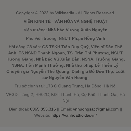
Copyright © 2023 by Wikimedia - All Rights Reserved.
VIỆN KINH TẾ - VĂN HÓA VÀ NGHỆ THUẬT
Viện trưởng:
Nhà báo Vương Xuân Nguyên
Phó Viện trưởng:
NNƯT Phạm Hồng Vinh
Hội đồng Cố vấn:
GS.TSKH Trần Duy Quý, Viện sĩ Đào Thế
Anh, TS.NSND Thanh Ngoan, TS. Trần Thị Phương, NSƯT
Hương Giang, Nhà báo Vũ Xuân Bân, NSNA. Trường Giang,
NSNA. Trần Mạnh Thường, Nhà thư pháp Lê Thiên Lý,
Chuyên gia Nguyễn Thế Quang, Dịch giả Đỗ Đức Thọ, Luật
sư Nguyễn Văn Hoàng.
Trụ sở chính tại: 173 C Quang Trung, Hà Đông, Hà Nội
VPGD: Tầng 2, HH02C, KĐT Thanh Hà, Cự Khê, Thanh Oai, Hà
Nội
Điện thoại:
0965.855.316
|| Email:
vnhuongsac@gmail.com
||
Website:
https://vanhoathoidai.vn/