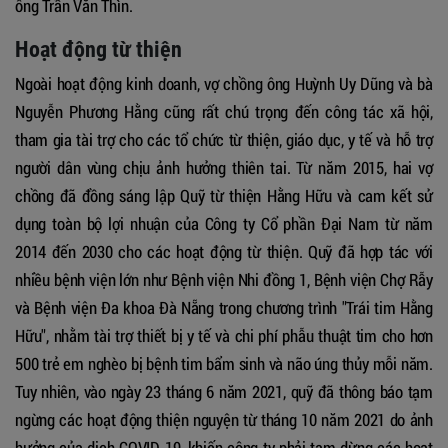
ông Trần Văn Thìn.
Hoạt động từ thiện
Ngoài hoạt động kinh doanh, vợ chồng ông Huỳnh Uy Dũng và bà
Nguyễn Phương Hằng cũng rất chú trọng đến công tác xã hội,
tham gia tài trợ cho các tổ chức từ thiện, giáo dục, y tế và hỗ trợ
người dân vùng chịu ảnh hưởng thiên tai. Từ năm 2015, hai vợ
chồng đã đồng sáng lập Quỹ từ thiện Hằng Hữu và cam kết sử
dụng toàn bộ lợi nhuận của Công ty Cổ phần Đại Nam từ năm
2014 đến 2030 cho các hoạt động từ thiện. Quỹ đã hợp tác với
nhiều bệnh viện lớn như Bệnh viện Nhi đồng 1, Bệnh viện Chợ Rẫy
và Bệnh viện Đa khoa Đà Nẵng trong chương trình "Trái tim Hằng
Hữu", nhằm tài trợ thiết bị y tế và chi phí phẫu thuật tim cho hơn
500 trẻ em nghèo bị bệnh tim bẩm sinh và não úng thủy mỗi năm.
Tuy nhiên, vào ngày 23 tháng 6 năm 2021, quỹ đã thông báo tạm
ngừng các hoạt động thiện nguyện từ tháng 10 năm 2021 do ảnh
hưởng của dịch COVID-19, khiến công ty phải tạm dừng các hoạt