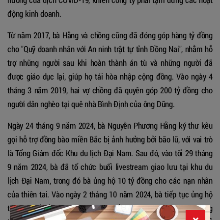
động kinh doanh.
Từ năm 2017, bà Hằng và chồng cũng đã đóng góp hàng tỷ đồng
cho "Quỹ doanh nhân với An ninh trật tự tỉnh Đồng Nai", nhằm hỗ
trợ những người sau khi hoàn thành án tù và những người đã
được giáo dục lại, giúp họ tái hòa nhập cộng đồng. Vào ngày 4
tháng 3 năm 2019, hai vợ chồng đã quyên góp 200 tỷ đồng cho
người dân nghèo tại quê nhà Bình Định của ông Dũng.
Ngày 24 tháng 9 năm 2024, bà Nguyễn Phương Hằng ký thư kêu
gọi hỗ trợ đồng bào miền Bắc bị ảnh hưởng bởi bão lũ, với vai trò
là Tổng Giám đốc Khu du lịch Đại Nam. Sau đó, vào tối 29 tháng
9 năm 2024, bà đã tổ chức buổi livestream giao lưu tại khu du
lịch Đại Nam, trong đó bà ủng hộ 10 tỷ đồng cho các nạn nhân
của thiên tai. Vào ngày 2 tháng 10 năm 2024, bà tiếp tục ủng hộ
thêm 10 tỷ đồng cho người dân miền Trung và thông báo ngừng