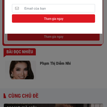
MÌNH VỚI CỘNG ĐỒNG. BẠN MUỐN CÓ HỒ SƠ DỮ LIỆU TRÊN
NỀN TẢNG SỐ CỦA WIKIMEDIA. HÃY ĐỂ LẠI EMAIL VÀ
WIKIMEDIA SẼ LIÊN HỆ LẠI VỚI BẠN. XIN CẢM ƠN !
Tham gia ngay
Tham gia ngay
BÀI ĐỌC NHIỀU
Phạm Thị Diễm Nhi
CÙNG CHỦ ĐỀ