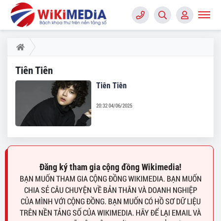
Tiên Tiên
Tiên Tiên
20:32 04/06/2025
Đăng ký tham gia cộng đồng Wikimedia!
BẠN MUỐN THAM GIA CỘNG ĐỒNG WIKIMEDIA. BẠN MUỐN
CHIA SẺ CÂU CHUYỆN VỀ BẢN THÂN VÀ DOANH NGHIỆP
CỦA MÌNH VỚI CỘNG ĐỒNG. BẠN MUỐN CÓ HỒ SƠ DỮ LIỆU
TRÊN NỀN TẢNG SỐ CỦA WIKIMEDIA. HÃY ĐỂ LẠI EMAIL VÀ