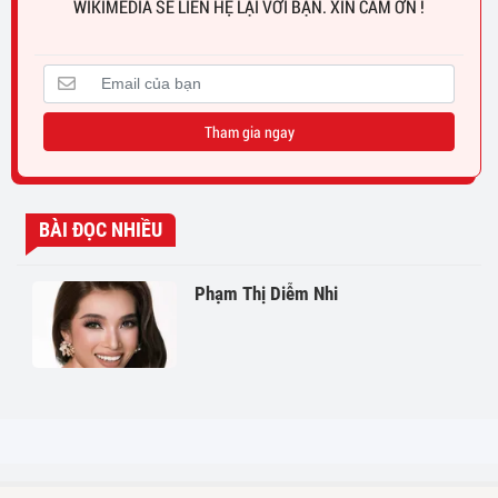
WIKIMEDIA SẼ LIÊN HỆ LẠI VỚI BẠN. XIN CẢM ƠN !
Tham gia ngay
BÀI ĐỌC NHIỀU
Phạm Thị Diễm Nhi