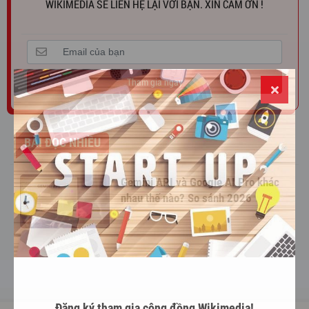
WIKIMEDIA SẼ LIÊN HỆ LẠI VỚI BẠN. XIN CẢM ƠN !
Tham gia ngay
BÀI ĐỌC NHIỀU
Gemini API và Google AI Pro khác
nhau thế nào? So sánh 2026
Đăng ký tham gia cộng đồng Wikimedia!