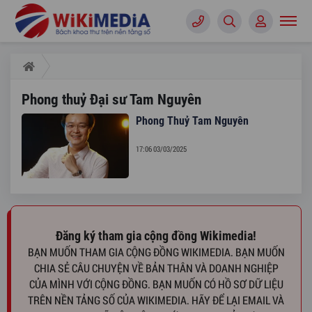
Phong thuỷ Đại sư Tam Nguyên
Phong Thuỷ Tam Nguyên
17:06 03/03/2025
Đăng ký tham gia cộng đồng Wikimedia!
BẠN MUỐN THAM GIA CỘNG ĐỒNG WIKIMEDIA. BẠN MUỐN
CHIA SẺ CÂU CHUYỆN VỀ BẢN THÂN VÀ DOANH NGHIỆP
CỦA MÌNH VỚI CỘNG ĐỒNG. BẠN MUỐN CÓ HỒ SƠ DỮ LIỆU
TRÊN NỀN TẢNG SỐ CỦA WIKIMEDIA. HÃY ĐỂ LẠI EMAIL VÀ