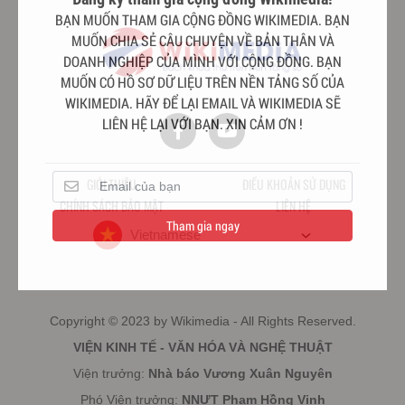
BẠN MUỐN THAM GIA CỘNG ĐỒNG WIKIMEDIA. BẠN
MUỐN CHIA SẺ CÂU CHUYỆN VỀ BẢN THÂN VÀ
DOANH NGHIỆP CỦA MÌNH VỚI CỘNG ĐỒNG. BẠN
MUỐN CÓ HỒ SƠ DỮ LIỆU TRÊN NỀN TẢNG SỐ CỦA
WIKIMEDIA. HÃY ĐỂ LẠI EMAIL VÀ WIKIMEDIA SẼ
LIÊN HỆ LẠI VỚI BẠN. XIN CẢM ƠN !
GIỚI THIỆU
ĐIỀU KHOẢN SỬ DỤNG
CHÍNH SÁCH BẢO MẬT
LIÊN HỆ
Tham gia ngay
Vietnamese
Copyright © 2023 by Wikimedia - All Rights Reserved.
VIỆN KINH TẾ - VĂN HÓA VÀ NGHỆ THUẬT
Viện trưởng:
Nhà báo Vương Xuân Nguyên
Phó Viện trưởng:
NNƯT Phạm Hồng Vinh