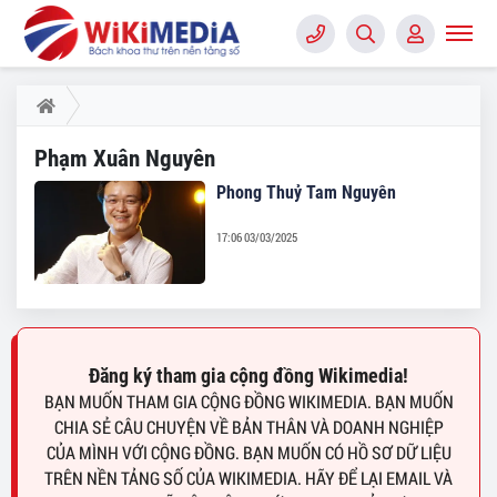
Phạm Xuân Nguyên
Phong Thuỷ Tam Nguyên
17:06 03/03/2025
Đăng ký tham gia cộng đồng Wikimedia!
BẠN MUỐN THAM GIA CỘNG ĐỒNG WIKIMEDIA. BẠN MUỐN
CHIA SẺ CÂU CHUYỆN VỀ BẢN THÂN VÀ DOANH NGHIỆP
CỦA MÌNH VỚI CỘNG ĐỒNG. BẠN MUỐN CÓ HỒ SƠ DỮ LIỆU
TRÊN NỀN TẢNG SỐ CỦA WIKIMEDIA. HÃY ĐỂ LẠI EMAIL VÀ