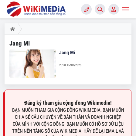
Jang Mi
Jang Mi
20:31 15/07/2025
Đăng ký tham gia cộng đồng Wikimedia!
BẠN MUỐN THAM GIA CỘNG ĐỒNG WIKIMEDIA. BẠN MUỐN
CHIA SẺ CÂU CHUYỆN VỀ BẢN THÂN VÀ DOANH NGHIỆP
CỦA MÌNH VỚI CỘNG ĐỒNG. BẠN MUỐN CÓ HỒ SƠ DỮ LIỆU
TRÊN NỀN TẢNG SỐ CỦA WIKIMEDIA. HÃY ĐỂ LẠI EMAIL VÀ