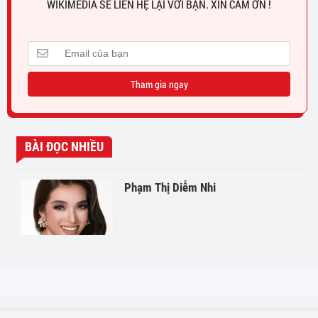
WIKIMEDIA SẼ LIÊN HỆ LẠI VỚI BẠN. XIN CẢM ƠN !
Tham gia ngay
BÀI ĐỌC NHIỀU
Phạm Thị Diễm Nhi