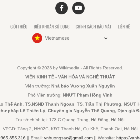
GIỚI THIỆU
ĐIỀU KHOẢN SỬ DỤNG
CHÍNH SÁCH BẢO MẬT
LIÊN HỆ
Vietnamese
Copyright © 2023 by Wikimedia - All Rights Reserved.
VIỆN KINH TẾ - VĂN HÓA VÀ NGHỆ THUẬT
Viện trưởng:
Nhà báo Vương Xuân Nguyên
Phó Viện trưởng:
NNƯT Phạm Hồng Vinh
Đào Thế Anh, TS.NSND Thanh Ngoan, TS. Trần Thị Phương, NSƯT 
hư pháp Lê Thiên Lý, Chuyên gia Nguyễn Thế Quang, Dịch giả 
Trụ sở chính tại: 173 C Quang Trung, Hà Đông, Hà Nội
VPGD: Tầng 2, HH02C, KĐT Thanh Hà, Cự Khê, Thanh Oai, Hà Nội
0965.855.316
|| Email:
vnhuongsac@gmail.com
|| Website:
https://vanh