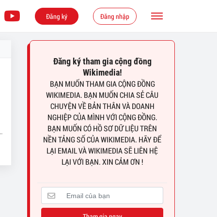
Đăng ký
Đăng nhập
Đăng ký tham gia cộng đồng
Wikimedia!
BẠN MUỐN THAM GIA CỘNG ĐỒNG
WIKIMEDIA. BẠN MUỐN CHIA SẺ CÂU
CHUYỆN VỀ BẢN THÂN VÀ DOANH
NGHIỆP CỦA MÌNH VỚI CỘNG ĐỒNG.
BẠN MUỐN CÓ HỒ SƠ DỮ LIỆU TRÊN
NỀN TẢNG SỐ CỦA WIKIMEDIA. HÃY ĐỂ
LẠI EMAIL VÀ WIKIMEDIA SẼ LIÊN HỆ
LẠI VỚI BẠN. XIN CẢM ƠN !
Tham gia ngay