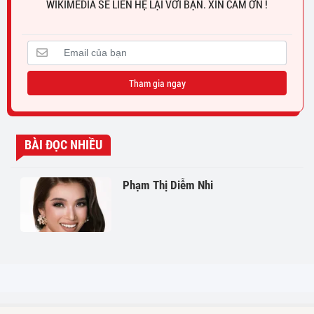
WIKIMEDIA SẼ LIÊN HỆ LẠI VỚI BẠN. XIN CẢM ƠN !
Tham gia ngay
BÀI ĐỌC NHIỀU
Phạm Thị Diễm Nhi