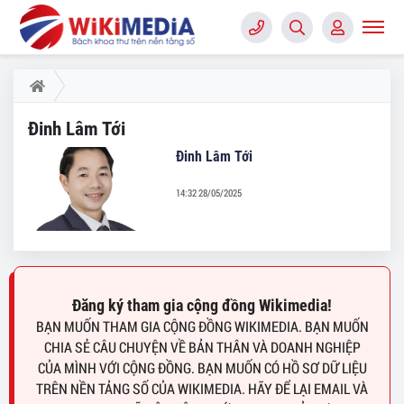
Đinh Lâm Tới
Đinh Lâm Tới
14:32 28/05/2025
Đăng ký tham gia cộng đồng Wikimedia!
BẠN MUỐN THAM GIA CỘNG ĐỒNG WIKIMEDIA. BẠN MUỐN
CHIA SẺ CÂU CHUYỆN VỀ BẢN THÂN VÀ DOANH NGHIỆP
CỦA MÌNH VỚI CỘNG ĐỒNG. BẠN MUỐN CÓ HỒ SƠ DỮ LIỆU
TRÊN NỀN TẢNG SỐ CỦA WIKIMEDIA. HÃY ĐỂ LẠI EMAIL VÀ