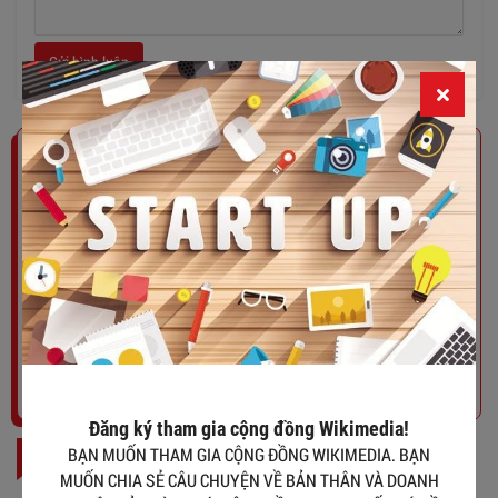
Gửi bình luận
Đăng ký tham gia cộng đồng Wikimedia!
BẠN MUỐN THAM GIA CỘNG ĐỒNG WIKIMEDIA. BẠN MUỐN
CHIA SẺ CÂU CHUYỆN VỀ BẢN THÂN VÀ DOANH NGHIỆP CỦA
MÌNH VỚI CỘNG ĐỒNG. BẠN MUỐN CÓ HỒ SƠ DỮ LIỆU TRÊN
NỀN TẢNG SỐ CỦA WIKIMEDIA. HÃY ĐỂ LẠI EMAIL VÀ
WIKIMEDIA SẼ LIÊN HỆ LẠI VỚI BẠN. XIN CẢM ƠN !
Tham gia ngay
Đăng ký tham gia cộng đồng Wikimedia!
BÀI ĐỌC NHIỀU
BẠN MUỐN THAM GIA CỘNG ĐỒNG WIKIMEDIA. BẠN
MUỐN CHIA SẺ CÂU CHUYỆN VỀ BẢN THÂN VÀ DOANH