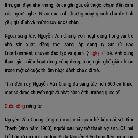
tình, giai điệu nhẹ nhàng, lời ca gần gũi, dễ thuộc, chạm đến cảm
xúc người nghe. Nhạc của anh thường xoay quanh chủ đề tình
yêu, gia đình và những suy tư cá nhân.
Ngoài sáng tác, Nguyễn Văn Chung còn hoạt động trong vai trò
nhà sản xuất, đồng thời sáng lập công ty Sư Tử Bạc
Entertainment, chuyên đào tạo và quản lý
nghệ sĩ
trẻ. Anh cũng
tham gia nhiều hoạt động cộng đồng, từng ngồi ghế giám khảo
trong một số cuộc thi âm nhạc dành cho giới trẻ.
Tính đến nay, Nguyễn Văn Chung đã sáng tác hơn 500 ca khúc,
một số được chuyển ngữ và phát hành ở thị trường quốc tế.
Cuộc sống
riêng tư
Nguyễn Văn Chung từng có một mối quan hệ kéo dài với Kim
Thanh (sinh năm 1988), người sau này trở thành vợ anh. Cả hai
kết hôn và có một con trai tên là Nguyễn Hiếu Long (tên gọi ở nhà