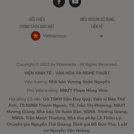
GIỚI THIỆU
ĐIỀU KHOẢN SỬ DỤNG
CHÍNH SÁCH BẢO MẬT
LIÊN HỆ
Vietnamese
Copyright © 2023 by Wikimedia - All Rights Reserved.
VIỆN KINH TẾ - VĂN HÓA VÀ NGHỆ THUẬT
Viện trưởng:
Nhà báo Vương Xuân Nguyên
Phó Viện trưởng:
NNƯT Phạm Hồng Vinh
Hội đồng Cố vấn:
GS.TSKH Trần Duy Quý, Viện sĩ Đào Thế
Anh, TS.NSND Thanh Ngoan, TS. Trần Thị Phương, NSƯT
Hương Giang, Nhà báo Vũ Xuân Bân, NSNA. Trường Giang,
NSNA. Trần Mạnh Thường, Nhà thư pháp Lê Thiên Lý,
Chuyên gia Nguyễn Thế Quang, Dịch giả Đỗ Đức Thọ, Luật
sư Nguyễn Văn Hoàng.