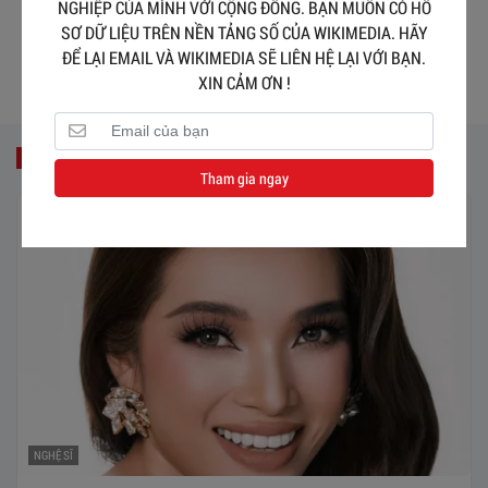
NGHIỆP CỦA MÌNH VỚI CỘNG ĐỒNG. BẠN MUỐN CÓ HỒ
Phạm Thị Diễm Nhi
SƠ DỮ LIỆU TRÊN NỀN TẢNG SỐ CỦA WIKIMEDIA. HÃY
ĐỂ LẠI EMAIL VÀ WIKIMEDIA SẼ LIÊN HỆ LẠI VỚI BẠN.
XIN CẢM ƠN !
CÙNG CHỦ ĐỀ
Tham gia ngay
NGHỆ SĨ