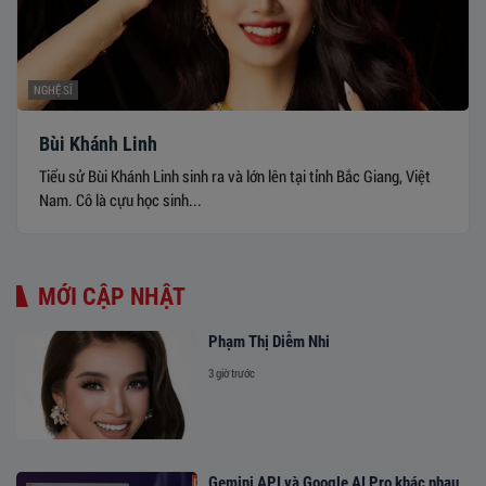
NGHỆ SĨ
Bùi Khánh Linh
Tiểu sử Bùi Khánh Linh sinh ra và lớn lên tại tỉnh Bắc Giang, Việt
Nam. Cô là cựu học sinh...
MỚI CẬP NHẬT
Phạm Thị Diễm Nhi
3 giờ trước
Gemini API và Google AI Pro khác nhau