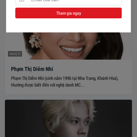
Tham gia ngay
NGHỆ SĨ
Phạm Thị Diễm Nhi
Phạm Thị Diễm Nhi (sinh năm 1996 tại Nha Trang, Khánh Hòa),
thường được biết đến với nghệ danh MC...