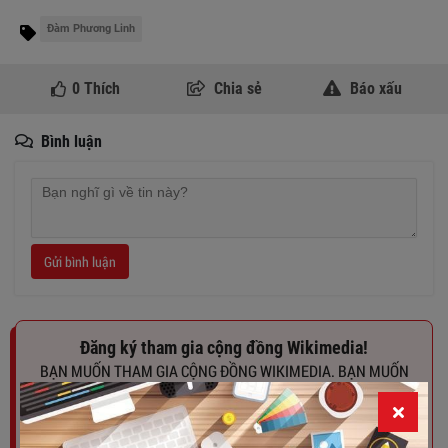
Đàm Phương Linh
0
Thích
Chia sẻ
Báo xấu
Bình luận
Gửi bình luận
Đăng ký tham gia cộng đồng Wikimedia!
BẠN MUỐN THAM GIA CỘNG ĐỒNG WIKIMEDIA. BẠN MUỐN
CHIA SẺ CÂU CHUYỆN VỀ BẢN THÂN VÀ DOANH NGHIỆP CỦA
MÌNH VỚI CỘNG ĐỒNG. BẠN MUỐN CÓ HỒ SƠ DỮ LIỆU TRÊN
NỀN TẢNG SỐ CỦA WIKIMEDIA. HÃY ĐỂ LẠI EMAIL VÀ