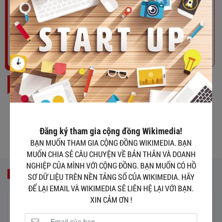
WIKIMEDIA SẼ LIÊN HỆ LẠI VỚI BẠN. XIN CẢM ƠN !
Tham gia ngay
BÀI ĐỌC NHIỀU
Phạm Thị Diễm Nhi
Đăng ký tham gia cộng đồng Wikimedia!
BẠN MUỐN THAM GIA CỘNG ĐỒNG WIKIMEDIA. BẠN
MUỐN CHIA SẺ CÂU CHUYỆN VỀ BẢN THÂN VÀ DOANH
NGHIỆP CỦA MÌNH VỚI CỘNG ĐỒNG. BẠN MUỐN CÓ HỒ
CÙNG CHỦ ĐỀ
SƠ DỮ LIỆU TRÊN NỀN TẢNG SỐ CỦA WIKIMEDIA. HÃY
ĐỂ LẠI EMAIL VÀ WIKIMEDIA SẼ LIÊN HỆ LẠI VỚI BẠN.
XIN CẢM ƠN !