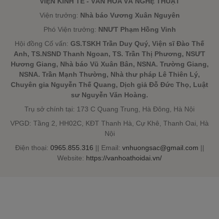
VIỆN KINH TẾ - VĂN HÓA VÀ NGHỆ THUẬT
Viện trưởng:
Nhà báo Vương Xuân Nguyên
Phó Viện trưởng:
NNƯT Phạm Hồng Vinh
Hội đồng Cố vấn:
GS.TSKH Trần Duy Quý, Viện sĩ Đào Thế
Anh, TS.NSND Thanh Ngoan, TS. Trần Thị Phương, NSƯT
Hương Giang, Nhà báo Vũ Xuân Bân, NSNA. Trường Giang,
NSNA. Trần Mạnh Thường, Nhà thư pháp Lê Thiên Lý,
Chuyên gia Nguyễn Thế Quang, Dịch giả Đỗ Đức Thọ, Luật
sư Nguyễn Văn Hoàng.
Trụ sở chính tại: 173 C Quang Trung, Hà Đông, Hà Nội
VPGD: Tầng 2, HH02C, KĐT Thanh Hà, Cự Khê, Thanh Oai, Hà
Nội
Điện thoại:
0965.855.316
|| Email:
vnhuongsac@gmail.com
||
Website:
https://vanhoathoidai.vn/