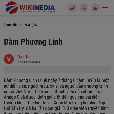
Trang chủ
NGHỆ SĨ
Đàm Phương Linh
Văn Tuấn
18:29 17/06/2025
Đàm Phương Linh (sinh ngày 7 tháng 6 năm 1993) là một
nữ diễn viên, người mẫu, ca sĩ và người dẫn chương trình
người Việt Nam. Cô từng là thành viên của nhóm nhạc
Amigo G và được khán giả biết đến qua các vai diễn
truyền hình, đặc biệt là vai Xuân Mai trong bộ phim Ngũ
Hợi Tấn Hỷ. Cô hai lần đoạt giải "Nữ diễn viên truyền hình
được yêu thích nhất" tại Giải thưởng Ngôi Sao Xanh vào