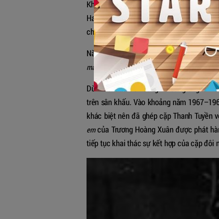
Khoảng một năm sau, Châu Kỳ và Trúc Phươn
Hai nhạc sĩ này đã sáng tác riêng cho ông
chủng cụ thể, với ca từ mộc mạc, dễ đi vào
Năm 1964, Chế Linh ký hợp đồng với hãng
. Sau đó, ông tiếp tục hợp tác c
màu áo em
Dù ca sĩ đầu tiên song ca cùng ông là T
trên sân khấu. Vào khoảng năm 1967–196
khác biệt nên đã ghép cặp Thanh Tuyền v
của Trương Hoàng Xuân được phát hành
em
tiếp tục khai thác sự kết hợp của cặp đôi n