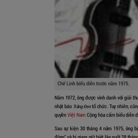
Chế Linh biểu diễn trước năm 1975.
Năm 1972, ông được vinh danh với giải t
nhật báo
tổ chức. Tuy nhiên, cũn
Trắng Đen
quyền
Việt Nam
Cộng hòa cấm biểu diễn do
Sau sự kiện 30 tháng 4 năm 1975, ông bị
động" và bị giam giữ biệt lập suốt 28 tháng