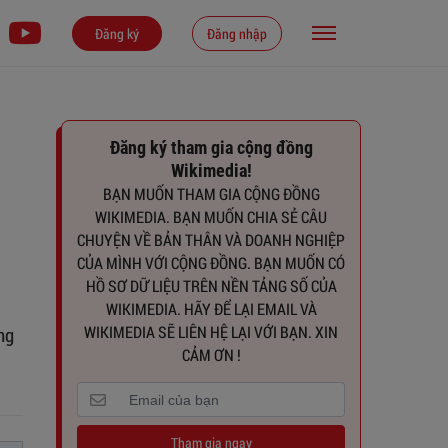
Đăng ký
Đăng nhập
Đăng ký tham gia cộng đồng
Wikimedia!
BẠN MUỐN THAM GIA CỘNG ĐỒNG
WIKIMEDIA. BẠN MUỐN CHIA SẺ CÂU
CHUYỆN VỀ BẢN THÂN VÀ DOANH NGHIỆP
CỦA MÌNH VỚI CỘNG ĐỒNG. BẠN MUỐN CÓ
HỒ SƠ DỮ LIỆU TRÊN NỀN TẢNG SỐ CỦA
WIKIMEDIA. HÃY ĐỂ LẠI EMAIL VÀ
WIKIMEDIA SẼ LIÊN HỆ LẠI VỚI BẠN. XIN
ng
CẢM ƠN !
Tham gia ngay