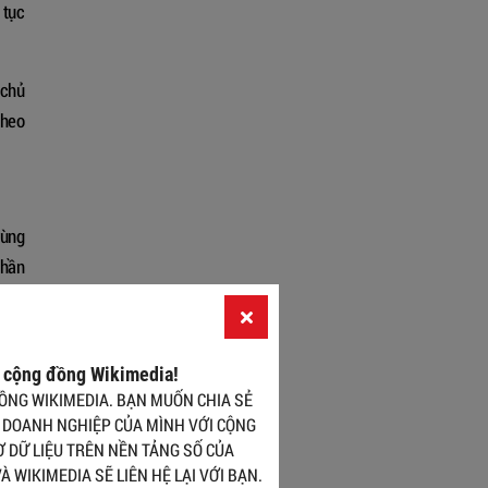
 tục
 chủ
theo
vùng
phần
 núi
sáng
ang,
a cộng đồng Wikimedia!
thấy
ỒNG WIKIMEDIA. BẠN MUỐN CHIA SẺ
 tái
 DOANH NGHIỆP CỦA MÌNH VỚI CỘNG
 DỮ LIỆU TRÊN NỀN TẢNG SỐ CỦA
À WIKIMEDIA SẼ LIÊN HỆ LẠI VỚI BẠN.