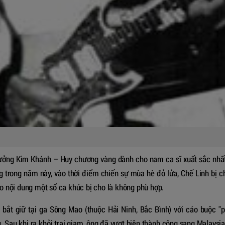
hưởng Kim Khánh – Huy chương vàng dành cho nam ca sĩ xuất sắc nhấ
g trong năm này, vào thời điểm chiến sự mùa hè đỏ lửa, Chế Linh bị c
 nội dung một số ca khúc bị cho là không phù hợp.
 bắt giữ tại ga Sông Mao (thuộc Hải Ninh, Bắc Bình) với cáo buộc "
. Sau khi ra khỏi trại giam, ông đã vượt biên thành công sang Malaysia,