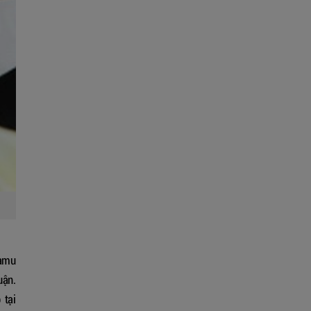
Hamu
uận.
 tại