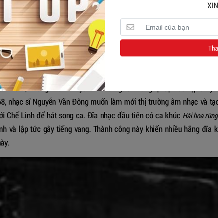
g tìm gặp lại Chế Linh, khuyên ông trở về Sài Gòn để tiếp tục sự ngh
XIN
 nhiều ca khúc mang chủ đề người lính, nhưng không gắn liền với một 
 lòng người.
Tha
 đĩa Continental và phát hành đĩa nhựa đầu tiên mang tên
Vùng biển tr
ùng hãng Dĩa Hát Việt Nam.
hanh Tâm, nhưng Thanh Tuyền mới là người mang lại sự kết hợp ăn ý 
8, nhạc sĩ Nguyễn Văn Đông muốn làm mới thị trường âm nhạc và tạ
ới Chế Linh để hát song ca. Đĩa nhạc đầu tiên có ca khúc
Hái hoa rừng
 và lập tức gây tiếng vang. Thành công này khiến nhiều hãng đĩa 
ày.