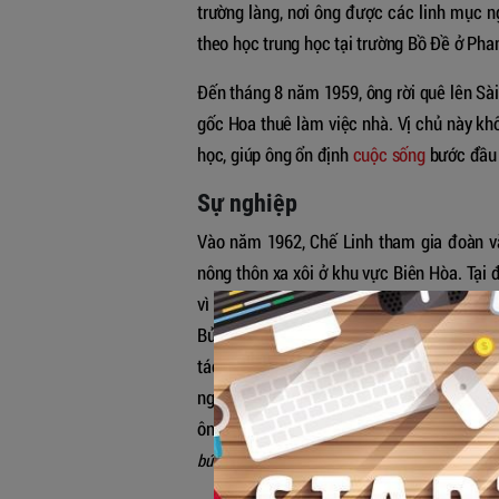
trường làng, nơi ông được các linh mục n
theo học trung học tại trường Bồ Đề ở Pha
Đến tháng 8 năm 1959, ông rời quê lên Sà
gốc Hoa thuê làm việc nhà. Vị chủ này khô
học, giúp ông ổn định
cuộc sống
bước đầu 
Sự nghiệp
Vào năm 1962, Chế Linh tham gia đoàn vă
nông thôn xa xôi ở khu vực Biên Hòa. Tại 
vì mức thù lao hấp dẫn. Hai năm sau, khi 
Bửu Long, làm việc cùng nhạc sĩ Bằng Gian
tác nhạc – đánh dấu sự khởi đầu cho n
người đồng hành và hiểu rõ ước mơ nghệ t
ông đã đủ bản lĩnh. Cả hai cùng hợp tác c
...
bút