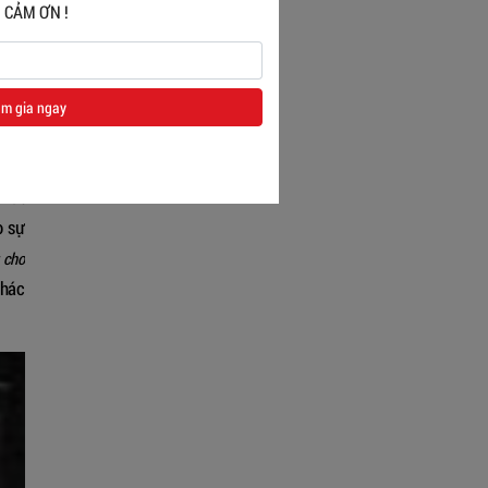
iệp.
 CẢM ƠN !
binh
m gia ngay
ời và
nhất
o sự
 cho
khác