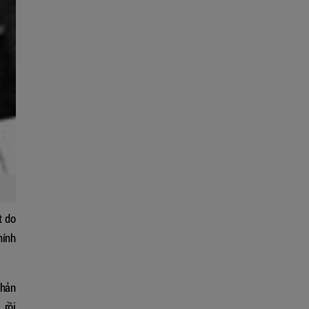
t do
hính
phản
 rồi