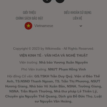
GIỚI THIỆU
ĐIỀU KHOẢN SỬ DỤNG
CHÍNH SÁCH BẢO MẬT
LIÊN HỆ
Vietnamese
Copyright © 2023 by Wikimedia - All Rights Reserved.
VIỆN KINH TẾ - VĂN HÓA VÀ NGHỆ THUẬT
Viện trưởng:
Nhà báo Vương Xuân Nguyên
Phó Viện trưởng:
NNƯT Phạm Hồng Vinh
Hội đồng Cố vấn:
GS.TSKH Trần Duy Quý, Viện sĩ Đào Thế
Anh, TS.NSND Thanh Ngoan, TS. Trần Thị Phương, NSƯT
Hương Giang, Nhà báo Vũ Xuân Bân, NSNA. Trường Giang,
NSNA. Trần Mạnh Thường, Nhà thư pháp Lê Thiên Lý,
Chuyên gia Nguyễn Thế Quang, Dịch giả Đỗ Đức Thọ, Luật
sư Nguyễn Văn Hoàng.