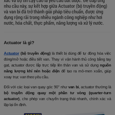
xác và độ tin cậy cao là yêu cầu bắt buộc. Để đáp ứng
nhu cầu này, sự kết hợp giữa Actuator (bộ truyền động)
và van bi đã trở thành giải pháp tiêu chuẩn, được ứng
dụng rộng rãi trong nhiều ngành công nghiệp như hơi
nước, hóa chất, thực phẩm, năng lượng và xử lý nước.
Actuator là gì?
Actuator
 (bộ truyền động)
 là thiết bị dùng để tự động hóa việc 
đóng/mở hoặc điều tiết van. Thay vì vận hành thủ công bằng tay 
gạt, actuator được lắp trực tiếp lên thân van và sử dụng 
nguồn 
năng lượng khí nén hoặc điện
 để tạo ra mô-men xoắn, giúp 
xoay trục van theo yêu cầu.
Đối với các loại van quay góc 90° như 
van bi
, actuator thường là 
bộ truyền động quay một phần tư vòng (quarter-turn 
actuator)
, cho phép van chuyển trạng thái nhanh, chính xác và 
lặp lại ổn định.