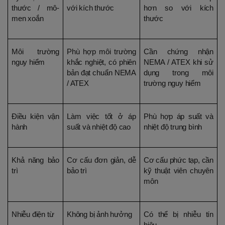
thước / mô-
với kích thước
hơn so với kích 
men xoắn
thước
Môi trường 
Phù hợp môi trường 
Cần chứng nhận 
nguy hiểm
khắc nghiệt, có phiên 
NEMA / ATEX khi sử 
bản đạt chuẩn NEMA 
dụng trong môi 
/ ATEX
trường nguy hiểm
Điều kiện vận 
Làm việc tốt ở áp 
Phù hợp áp suất và 
hành
suất và nhiệt độ cao
nhiệt độ trung bình
Khả năng bảo 
Cơ cấu đơn giản, dễ 
Cơ cấu phức tạp, cần 
trì
bảo trì
kỹ thuật viên chuyên 
môn
Nhiễu điện từ
Không bị ảnh hưởng
Có thể bị nhiễu tín 
hiệu