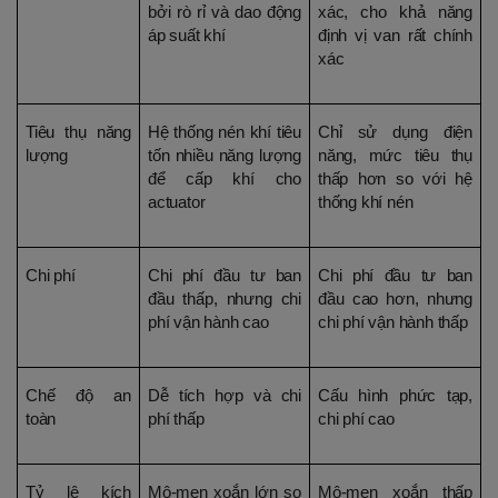
bởi rò rỉ và dao động 
xác, cho khả năng 
áp suất khí
định vị van rất chính 
xác
Tiêu thụ năng 
Hệ thống nén khí tiêu 
Chỉ sử dụng điện 
lượng
tốn nhiều năng lượng 
năng, mức tiêu thụ 
để cấp khí cho 
thấp hơn so với hệ 
actuator
thống khí nén
Chi phí
Chi phí đầu tư ban 
Chi phí đầu tư ban 
đầu thấp, nhưng chi 
đầu cao hơn, nhưng 
phí vận hành cao
chi phí vận hành thấp
Chế độ an 
Dễ tích hợp và chi 
Cấu hình phức tạp, 
toàn 
phí thấp
chi phí cao
Tỷ lệ kích 
Mô-men xoắn lớn so 
Mô-men xoắn thấp 