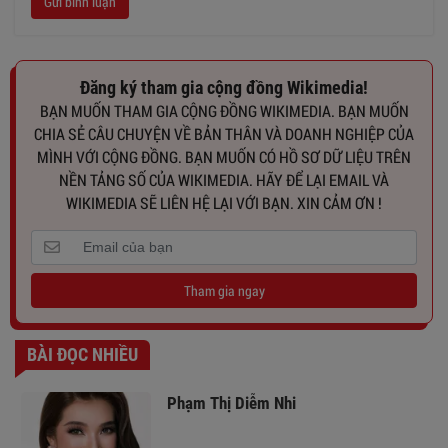
Gửi bình luận
Đăng ký tham gia cộng đồng Wikimedia!
BẠN MUỐN THAM GIA CỘNG ĐỒNG WIKIMEDIA. BẠN MUỐN
CHIA SẺ CÂU CHUYỆN VỀ BẢN THÂN VÀ DOANH NGHIỆP CỦA
MÌNH VỚI CỘNG ĐỒNG. BẠN MUỐN CÓ HỒ SƠ DỮ LIỆU TRÊN
NỀN TẢNG SỐ CỦA WIKIMEDIA. HÃY ĐỂ LẠI EMAIL VÀ
WIKIMEDIA SẼ LIÊN HỆ LẠI VỚI BẠN. XIN CẢM ƠN !
Tham gia ngay
BÀI ĐỌC NHIỀU
Phạm Thị Diễm Nhi