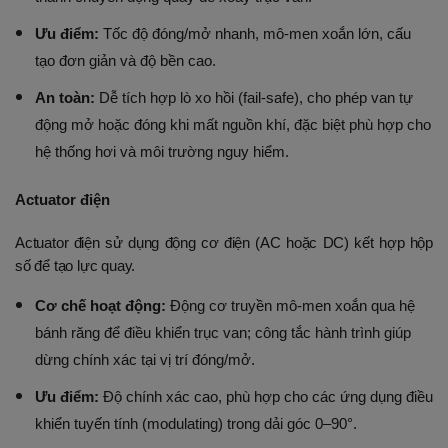
Ưu điểm:
 Tốc độ đóng/mở nhanh, mô-men xoắn lớn, cấu 
tạo đơn giản và độ bền cao.
An toàn:
 Dễ tích hợp lò xo hồi (fail-safe), cho phép van tự 
động mở hoặc đóng khi mất nguồn khí, đặc biệt phù hợp cho 
hệ thống hơi và môi trường nguy hiểm.
Actuator điện
Actuator điện sử dụng động cơ điện (AC hoặc DC) kết hợp hộp 
số để tạo lực quay.
Cơ chế hoạt động:
 Động cơ truyền mô-men xoắn qua hệ 
bánh răng để điều khiển trục van; công tắc hành trình giúp 
dừng chính xác tại vị trí đóng/mở.
Ưu điểm:
 Độ chính xác cao, phù hợp cho các ứng dụng điều 
khiển tuyến tính (modulating) trong dải góc 0–90°.