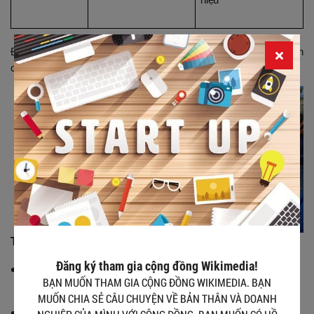
Để được tư vấn về các giải pháp truyền động và điều khiển van 
công nghiệp, vui lòng liên hệ đội ngũ kỹ thuật của Ecozen.
Tại sao nên chọn Ecozen?
Đăng ký tham gia cộng đồng Wikimedia!
Sản phẩm nhập khẩu Châu Âu, đạt tiêu chuẩn quốc tế, 
BẠN MUỐN THAM GIA CỘNG ĐỒNG WIKIMEDIA. BẠN
độ bền cao.
MUỐN CHIA SẺ CÂU CHUYỆN VỀ BẢN THÂN VÀ DOANH
Giải pháp giúp doanh nghiệp tiết kiệm năng lượng, đạt 