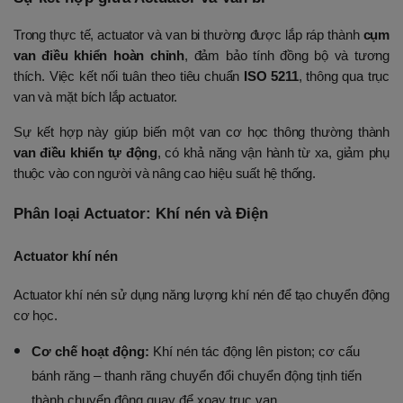
Trong thực tế, actuator và van bi thường được lắp ráp thành 
cụm 
van điều khiển hoàn chỉnh
, đảm bảo tính đồng bộ và tương 
thích. Việc kết nối tuân theo tiêu chuẩn 
ISO 5211
, thông qua trục 
van và mặt bích lắp actuator.
Sự kết hợp này giúp biến một van cơ học thông thường thành 
van điều khiển tự động
, có khả năng vận hành từ xa, giảm phụ 
thuộc vào con người và nâng cao hiệu suất hệ thống.
Phân loại Actuator: Khí nén và Điện
Actuator khí nén
Actuator khí nén sử dụng năng lượng khí nén để tạo chuyển động 
cơ học.
Cơ chế hoạt động:
 Khí nén tác động lên piston; cơ cấu 
bánh răng – thanh răng chuyển đổi chuyển động tịnh tiến 
thành chuyển động quay để xoay trục van.