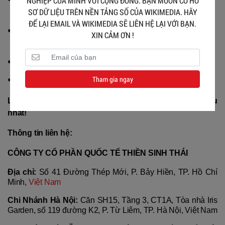
NGHIỆP CỦA MÌNH VỚI CỘNG ĐỒNG. BẠN MUỐN CÓ HỒ
SƠ DỮ LIỆU TRÊN NỀN TẢNG SỐ CỦA WIKIMEDIA. HÃY
mục tiêu Net Zero.
ĐỂ LẠI EMAIL VÀ WIKIMEDIA SẼ LIÊN HỆ LẠI VỚI BẠN.
Tư vấn chuyên sâu, thiết kế giải pháp tùy chỉnh theo 
XIN CẢM ƠN !
từng ngành công nghiệp.
Hỗ trợ kỹ thuật 24/7, bảo hành uy tín, giá cả cạnh tranh.
Tham gia ngay
Giao hàng nhanh chóng trên toàn quốc.
Liên hệ Ecozen ngay để nhận tư vấn và giải pháp tối ưu 
nhất!
Thông tin liên hệ:
CÔNG TY CỔ PHẦN QUỐC TẾ THIỀN SINH THÁI
Địa chỉ:
 Số 41 Đường Thép Mới, P. Bảy Hiền, TP. Hồ Chí 
Minh, 
Việt Nam
Chi Nhánh Hà Nội:
 Căn SH15, Tầng 3, CT1A, Tòa nhà Iris 
Garden, số 119 đường K2, P. Từ Liêm, TP. Hà Nội, Việt Nam