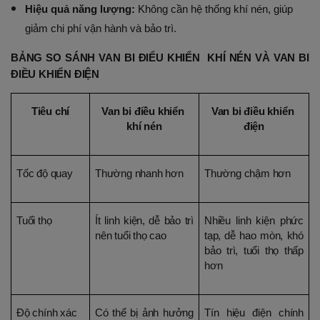
Hiệu quả năng lượng:
 Không cần hệ thống khí nén, giúp 
giảm chi phí vận hành và bảo trì.
BẢNG SO SÁNH VAN BI ĐIỂU KHIỂN  KHÍ NÉN VÀ VAN BI 
ĐIỀU KHIỂN ĐIỆN 
Tiêu chí
Van bi điều khiển 
Van bi điều khiển 
khí nén
điện
Tốc độ quay
Thường nhanh hơn
Thường chậm hơn
Tuổi thọ
Ít linh kiện, dễ bảo trì 
Nhiều linh kiện phức 
nên tuổi thọ cao
tạp, dễ hao mòn, khó 
bảo trì, tuổi thọ thấp 
hơn
Độ chính xác
Có thể bị ảnh hưởng 
Tín hiệu điện chính 