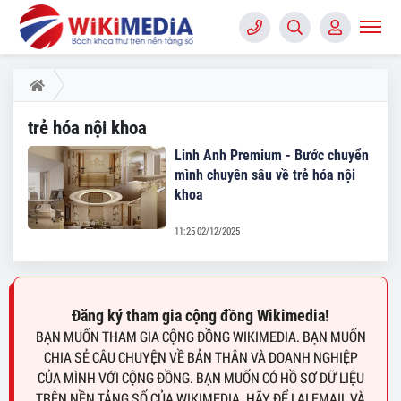
trẻ hóa nội khoa
Linh Anh Premium - Bước chuyển
mình chuyên sâu về trẻ hóa nội
khoa
11:25 02/12/2025
Đăng ký tham gia cộng đồng Wikimedia!
BẠN MUỐN THAM GIA CỘNG ĐỒNG WIKIMEDIA. BẠN MUỐN
CHIA SẺ CÂU CHUYỆN VỀ BẢN THÂN VÀ DOANH NGHIỆP
CỦA MÌNH VỚI CỘNG ĐỒNG. BẠN MUỐN CÓ HỒ SƠ DỮ LIỆU
TRÊN NỀN TẢNG SỐ CỦA WIKIMEDIA. HÃY ĐỂ LẠI EMAIL VÀ