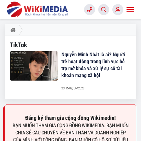
TikTok
Nguyễn Minh Nhật là ai? Người
trẻ hoạt động trong lĩnh vực hỗ
trợ mở khóa và xử lý sự cố tài
khoản mạng xã hội
23:15 09/06/2026
Đăng ký tham gia cộng đồng Wikimedia!
BẠN MUỐN THAM GIA CỘNG ĐỒNG WIKIMEDIA. BẠN MUỐN
CHIA SẺ CÂU CHUYỆN VỀ BẢN THÂN VÀ DOANH NGHIỆP
CỦA MÌNH VỚI CỘNG ĐỒNG. BẠN MUỐN CÓ HỒ SƠ DỮ LIỆU