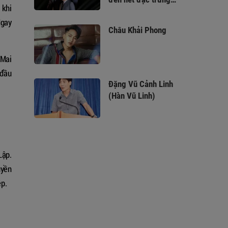
 khi
trong các siêu tiệc
Ngay
cưới (Luxury
Châu Khải Phong
Wedding)
 Mai
 đầu
Đặng Vũ Cảnh Linh
(Hàn Vũ Linh)
Lập.
uyền
ệp.