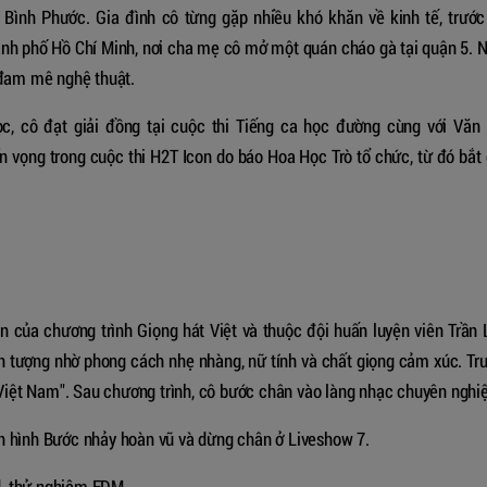
nh Bình Phước. Gia đình cô từng gặp nhiều khó khăn về kinh tế, trước
hành phố Hồ Chí Minh, nơi cha mẹ cô mở một quán cháo gà tại quận 5. 
 đam mê nghệ thuật.
c, cô đạt giải đồng tại cuộc thi Tiếng ca học đường cùng với Văn
ển vọng trong cuộc thi H2T Icon do báo Hoa Học Trò tổ chức, từ đó bắt
của chương trình Giọng hát Việt và thuộc đội huấn luyện viên Trần 
ấn tượng nhờ phong cách nhẹ nhàng, nữ tính và chất giọng cảm xúc. Tr
t Việt Nam". Sau chương trình, cô bước chân vào làng nhạc chuyên nghi
n hình Bước nhảy hoàn vũ và dừng chân ở Liveshow 7.
d, thử nghiệm EDM