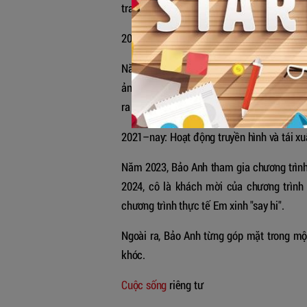
tranh cãi vì tiêu đề dễ gây hiểu lầm, song 
2019–2020: Đa dạng thể loại và hình ảnh
Năm 2019, Bảo Anh phát hành MV "Ai cần 
ảnh. Đây là sản phẩm đánh dấu sự đầu tư
ra mắt MV "Lười yêu", mang màu sắc tươi 
2021–nay: Hoạt động truyền hình và tái xu
Năm 2023, Bảo Anh tham gia chương trình 
2024, cô là khách mời của chương trình A
chương trình thực tế Em xinh "say hi".
Ngoài ra, Bảo Anh từng góp mặt trong mộ
khóc.
Cuộc sống
riêng tư