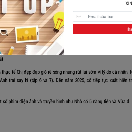
vẫn đạt lượt nghe cao.
XIN
ai" (sáng tác Hứa Kim Tuyền), được đánh giá cao cả về âm nhạc lẫn 
Tha
 bài bản và nâng tầm hình ảnh
nghệ sĩ
của cô. Năm 2020, cô tiếp tục
trẻ và năng động.
ất
thực tế Chị đẹp đạp gió rẽ sóng nhưng rút lui sớm vì lý do cá nhân.
nh trai say hi (tập 6 và 7). Đến năm 2025, cô tiếp tục xuất hiện t
t số phim điện ảnh và truyền hình như Nhà có 5 nàng tiên và Vừa đi