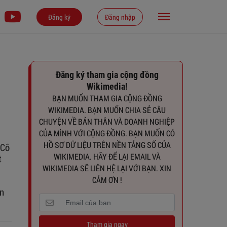
Đăng ký
Đăng nhập
Đăng ký tham gia cộng đồng
Wikimedia!
BẠN MUỐN THAM GIA CỘNG ĐỒNG
WIKIMEDIA. BẠN MUỐN CHIA SẺ CÂU
CHUYỆN VỀ BẢN THÂN VÀ DOANH NGHIỆP
CỦA MÌNH VỚI CỘNG ĐỒNG. BẠN MUỐN CÓ
HỒ SƠ DỮ LIỆU TRÊN NỀN TẢNG SỐ CỦA
 Cô
WIKIMEDIA. HÃY ĐỂ LẠI EMAIL VÀ
t
WIKIMEDIA SẼ LIÊN HỆ LẠI VỚI BẠN. XIN
CẢM ƠN !
ần
Tham gia ngay