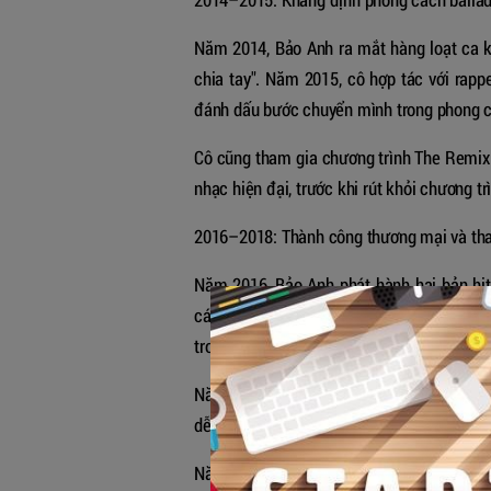
Năm 2014, Bảo Anh ra mắt hàng loạt ca k
chia tay". Năm 2015, cô hợp tác với ra
đánh dấu bước chuyển mình trong phong 
Cô cũng tham gia chương trình The Remix
nhạc hiện đại, trước khi rút khỏi chương t
2016–2018: Thành công thương mại và tha
Năm 2016, Bảo Anh phát hành hai bản hit
cách pop ballad. Cô được công chúng ưu 
trong tình yêu và khả năng truyền tải cảm
Năm 2017, cô ra mắt MV "In The Night" ma
dễ dàng" (sáng tác Mr. Siro) tiếp tục khẳng
Năm 2018, cô phát hành "Ai khóc nỗi đau 