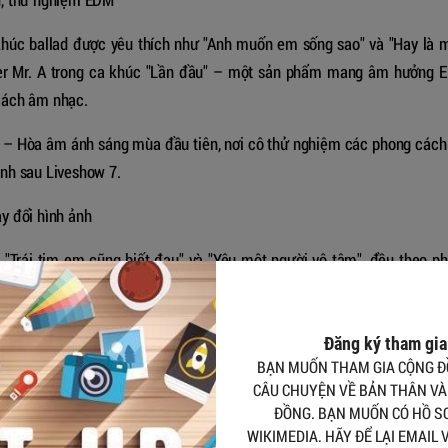
húc ballad được yêu thích như "Anh muốn em sống sao" và "Hay là 
pper Mr. A trong ca khúc "Lần đầu" – một sản phẩm mang âm hưởng 
cách âm nhạc.
 – Hòa âm ánh sáng mùa đầu tiên, nơi cô thử nghiệm các phong các
rình sau Liveshow 7.
y đổi hình ảnh
 "Trái tim em cũng biết đau" và "Yêu một người vô tâm", đều theo p
ái gọi là "nữ hoàng nước mắt" nhờ vào hình ảnh người phụ nữ tổn th
 xúc trong âm nhạc.
Đăng ký tham gi
ng phong cách quyến rũ, hiện đại. Cùng năm, ca khúc "Sống xa anh c
BẠN MUỐN THAM GIA CỘNG Đ
 định vị thế của cô trong dòng nhạc ballad.
CÂU CHUYỆN VỀ BẢN THÂN VÀ
ĐỒNG. BẠN MUỐN CÓ HỒ SƠ
này" (Đức Trí) và "Như lời đồn" (Khắc Hưng). Trong đó, "Như lời đồn"
WIKIMEDIA. HÃY ĐỂ LẠI EMAIL V