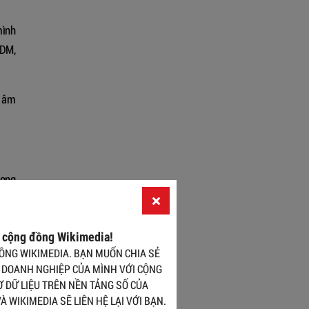
mình
EDM,
h âm
hong
ương
a cộng đồng Wikimedia!
hẳng
ỒNG WIKIMEDIA. BẠN MUỐN CHIA SẺ
 DOANH NGHIỆP CỦA MÌNH VỚI CỘNG
 DỮ LIỆU TRÊN NỀN TẢNG SỐ CỦA
 gây
À WIKIMEDIA SẼ LIÊN HỆ LẠI VỚI BẠN.