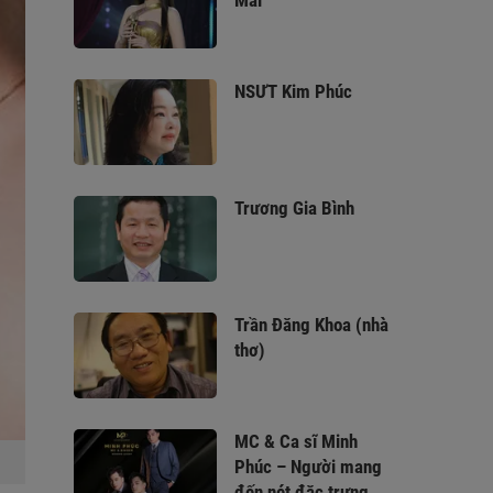
Mai
NSƯT Kim Phúc
Trương Gia Bình
Trần Đăng Khoa (nhà
thơ)
MC & Ca sĩ Minh
Phúc – Người mang
đến nét đặc trưng