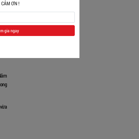
 CẢM ƠN !
hình
m gia ngay
 cho
 Năm
rong
 vừa