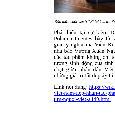
Bản thảo cuốn sách
“Fidel Castro Ru
Phát biểu tại sự kiện, 
Polanco Fuentes bày tỏ
giàu ý nghĩa mà Viện Ki
nhà báo Vương Xuân Ngu
các tác phẩm không chỉ tô
tượng sinh động của tình
chặt giữa nhân dân Việ
những giá trị tốt đẹp ấy tớ
Link nội dung:
https://wik
viet-nam-tiep-nhan-tac-pha
tim-nguoi-viet-a449.html