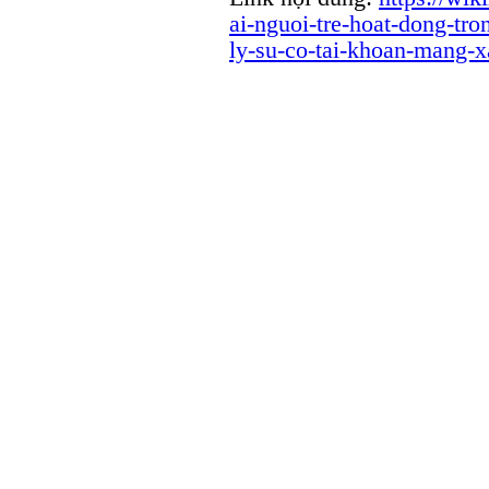
ai-nguoi-tre-hoat-dong-tr
ly-su-co-tai-khoan-mang-x